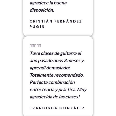
agradece la buena
disposición.
CRISTIÁN FERNÁNDEZ
PUGIN
5





Tuve clases de guitarra el
/
año pasado unos 3 meses y
5
aprendí demasiado!
Totalmente recomendado.
Perfecta combinación
entre teoría y práctica. Muy
agradecida de las clases!
FRANCISCA GONZÁLEZ