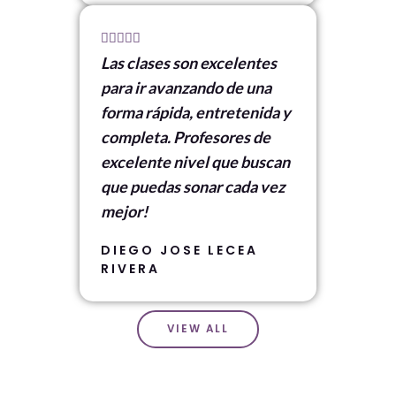
5





Las clases son excelentes
/
para ir avanzando de una
5
forma rápida, entretenida y
completa. Profesores de
excelente nivel que buscan
que puedas sonar cada vez
mejor!
DIEGO JOSE LECEA
RIVERA
VIEW ALL